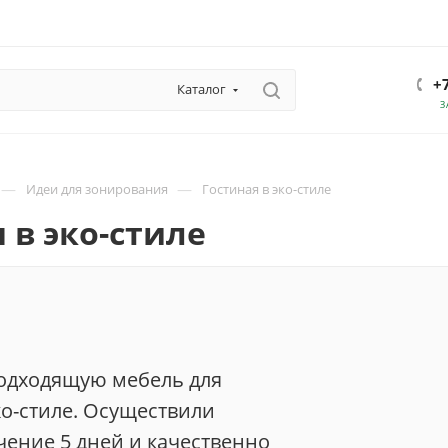
+
Каталог
З
—
—
Идеи для зонирования
Гостиная в эко-стиле
 в эко-стиле
одходящую мебель для
ко-стиле. Осуществили
ечение 5 дней и качественно