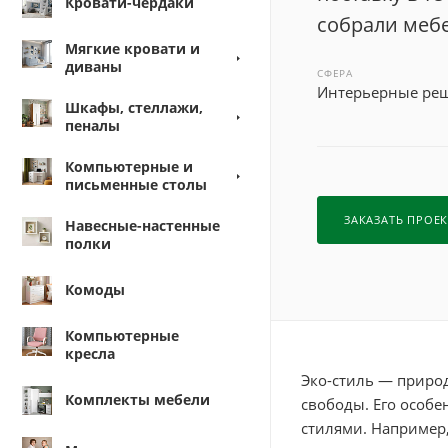
Кровати-чердаки
собрали мебе
Мягкие кровати и
диваны
СФЕРА
Интерьерные ре
Шкафы, стеллажи,
пеналы
Компьютерные и
письменные столы
ЗАКАЗАТЬ ПРОЕК
Навесные-настенные
полки
Комоды
Компьютерные
кресла
Эко-стиль — приро
Комплекты мебели
свободы. Его особе
стилями. Например