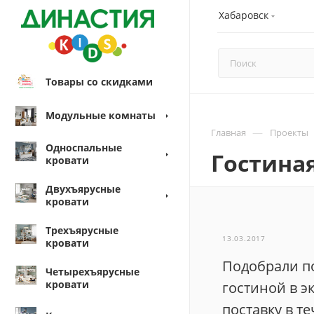
Хабаровск
Товары со скидками
Модульные комнаты
—
Главная
Проекты
Односпальные
Гостиная
кровати
Двухъярусные
кровати
Трехъярусные
13.03.2017
кровати
Подобрали п
Четырехъярусные
кровати
гостиной в э
поставку в т