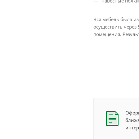
навесные полки
Вся мебель была из
осуществить через 
помещения. Результ
Оформ
ближа
интер