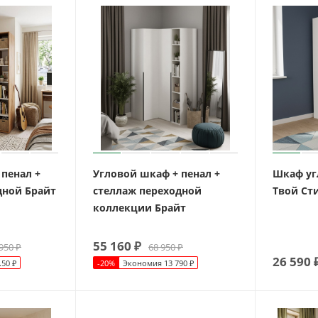
 пенал +
Угловой шкаф + пенал +
Шкаф уг
дной Брайт
стеллаж переходной
Твой Сти
коллекции Брайт
55 160
₽
950
₽
68 950
₽
26 590
.50
₽
-
20
%
Экономия
13 790
₽