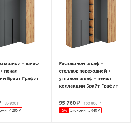
спашной + шкаф
Распашной шкаф +
+ пенал
стеллаж переходной +
ии Брайт Графит
угловой шкаф + пенал
коллекции Брайт Графит
₽
95 760
₽
85 900
₽
100 800
₽
омия
4 295
₽
-
5
%
Экономия
5 040
₽