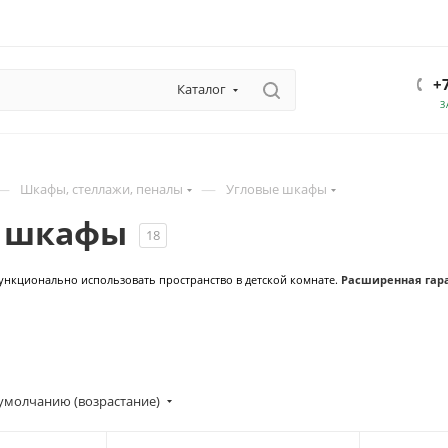
+
Каталог
З
—
—
Шкафы, стеллажи, пеналы
Угловые шкафы
е шкафы
18
нкционально использовать пространство в детской комнате.
Расширенная г
ар
умолчанию (возрастание)