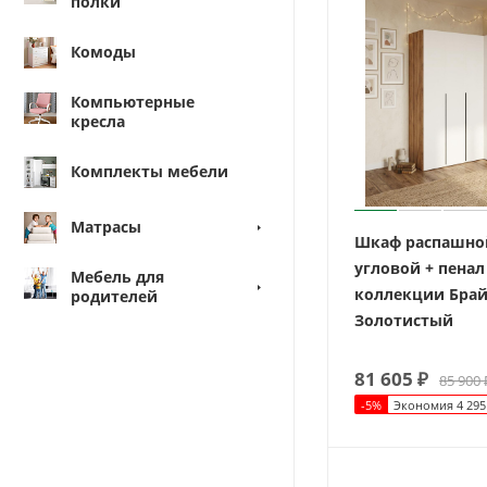
полки
Комоды
Компьютерные
кресла
Комплекты мебели
Матрасы
Шкаф распашно
угловой + пенал
Мебель для
коллекции Бра
родителей
Золотистый
81 605
₽
85 900
-
5
%
Экономия
4 295