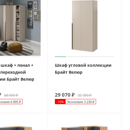
 шкаф + пенал +
Шкаф угловой коллекции
 переходной
Брайт Велюр
ии Брайт Велюр
₽
29 070
₽
68 950
₽
32 300
₽
номия
6 895
₽
-
10
%
Экономия
3 230
₽