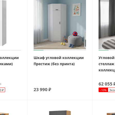
коллекции
Шкаф угловой коллекции
Угловой
чиками)
Престиж (без принта)
стеллаж
коллекц
62 055
₽
23 990
₽
0
₽
-
10
%
Эко