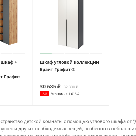
 шкаф +
Шкаф угловой коллекции
Брайт Графит-2
т Графит
30 685
₽
32 300
₽
-
5
%
Экономия
1 615
₽
транство детской комнаты с помощью углового шкафа от “Д
рушек и других необходимых вещей, особенно в небольших 
я позволяет максимально эффективно использовать доступн