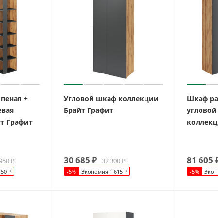
 пенал +
Угловой шкаф коллекции
Шкаф ра
евая
Брайт Графит
угловой 
т Графит
коллекц
30 685
₽
81 605
950
₽
32 300
₽
.50
₽
-
5
%
Экономия
1 615
₽
-
5
%
Экон