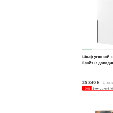
Шкаф угловой 
Брайт (с довод
25 840
₽
32 300
-
20
%
Экономия
6 46