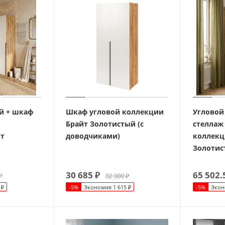
й + шкаф
Шкаф угловой коллекции
Угловой
Брайт Золотистый (с
стеллаж
йт
доводчиками)
коллекц
Золотис
30 685
₽
65 502.
₽
32 300
₽
₽
-
5
%
Экономия
1 615
₽
-
5
%
Экон