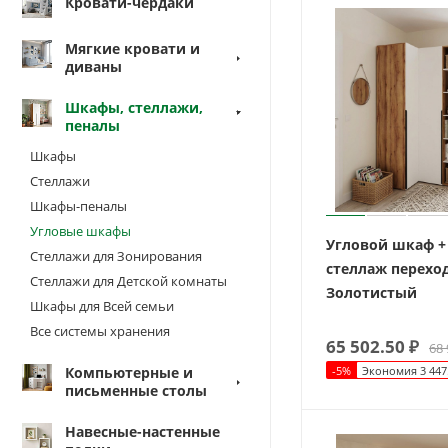
Кровати-чердаки
Мягкие кровати и
диваны
Шкафы, стеллажи,
пеналы
Шкафы
Стеллажи
Шкафы-пеналы
Угловые шкафы
Угловой шкаф +
Стеллажи для Зонирования
стеллаж перехо
Стеллажи для Детской комнаты
Золотистый
Шкафы для Всей семьи
Все системы хранения
65 502.50
₽
68 
Компьютерные и
-
5
%
Экономия
3 447
письменные столы
Навесные-настенные