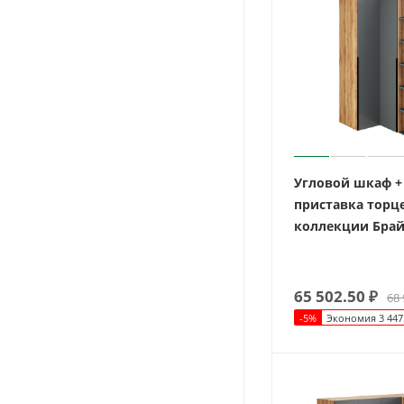
Угловой шкаф +
приставка торц
коллекции Брай
65 502.50
₽
68 
-
5
%
Экономия
3 447