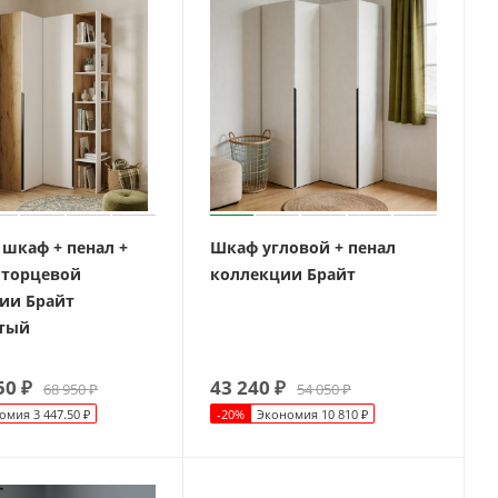
 шкаф + пенал +
Шкаф угловой + пенал
 торцевой
коллекции Брайт
ии Брайт
тый
50
₽
43 240
₽
68 950
₽
54 050
₽
омия
3 447.50
₽
-
20
%
Экономия
10 810
₽