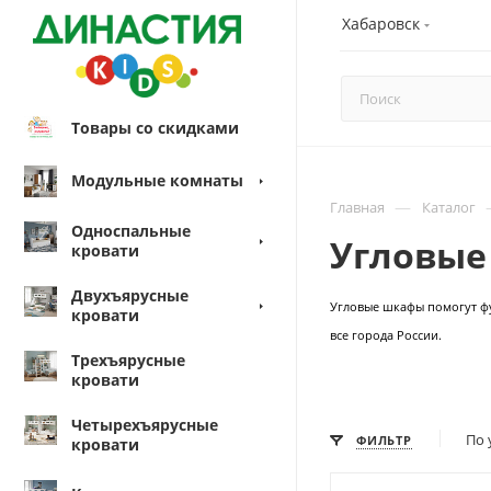
Хабаровск
Товары со скидками
Модульные комнаты
—
Главная
Каталог
Односпальные
Угловы
кровати
Двухъярусные
Угловые шкафы помогут фу
кровати
все города России.
Трехъярусные
кровати
Четырехъярусные
По 
ФИЛЬТР
кровати