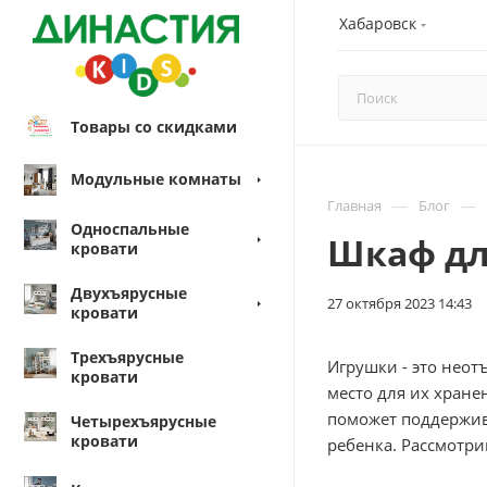
Хабаровск
Товары со скидками
Модульные комнаты
—
—
Главная
Блог
Односпальные
Шкаф дл
кровати
Двухъярусные
27 октября 2023 14:43
кровати
Трехъярусные
Игрушки - это неот
кровати
место для их хране
поможет поддержива
Четырехъярусные
кровати
ребенка. Рассмотри