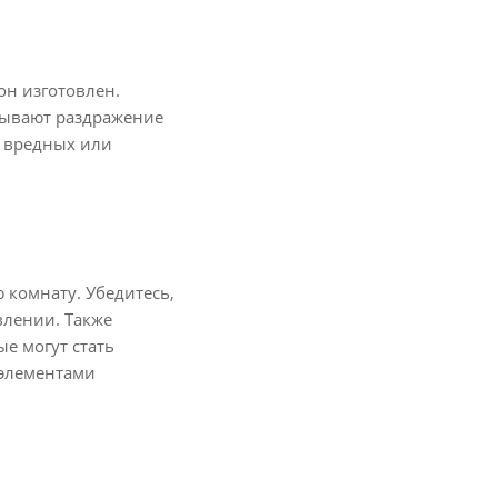
он изготовлен.
зывают раздражение
з вредных или
 комнату. Убедитесь,
влении. Также
е могут стать
 элементами