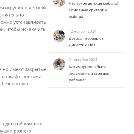
Что такое детская мебель?
я игрушек в детской
Основные критерии
стоятельно
выбора
 можно устанавливать
ей, чтобы исключить
12 ноября 2024
Детская мебель от
Династии Kids
21 октября 2024
Каким должен быть
ычно имеют закрытые
письменный стол для
ать шкаф с полками
ребенка?
т безопасную
 в детской комнате.
рушки разного