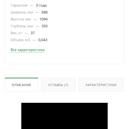
Гарантия
—
3 года
Ширина, мм
—
688
Высота, мм
—
1094
Глубина, мм
—
350
Вес, кг
—
37
Объем, м3
—
0,043
Все характеристики
ОПИСАНИЕ
ОТЗЫВЫ
(1)
ХАРАКТЕРИСТИКИ