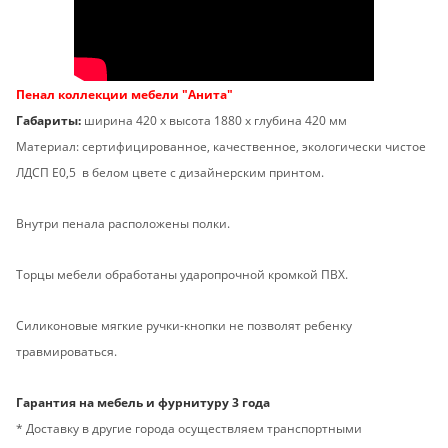
Пенал коллекции мебели "Анита"
Габариты:
ширина 420 х высота 1880 х глубина 420 мм
Материал: сертифицированное, качественное, экологически чистое
ЛДСП Е0,5 в белом цвете с дизайнерским принтом.
Внутри пенала расположены полки.
Торцы мебели обработаны ударопрочной кромкой ПВХ.
Силиконовые мягкие ручки-кнопки не позволят ребенку
травмироваться.
Гарантия на мебель и фурнитуру 3 года
* Доставку в другие города осуществляем транспортными