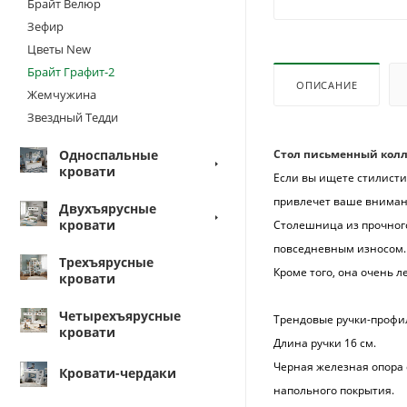
Брайт Велюр
Зефир
Цветы New
Брайт Графит-2
ОПИСАНИЕ
Жемчужина
Звездный Тедди
Односпальные
Стол письменный колл
кровати
Если вы ищете стилисти
привлечет ваше вниман
Двухъярусные
кровати
Столешница из прочного
повседневным износом.
Трехъярусные
Кроме того, она очень л
кровати
Четырехъярусные
Трендовые ручки-профи
кровати
Длина ручки 16 см.
Черная железная опора 
Кровати-чердаки
напольного покрытия.