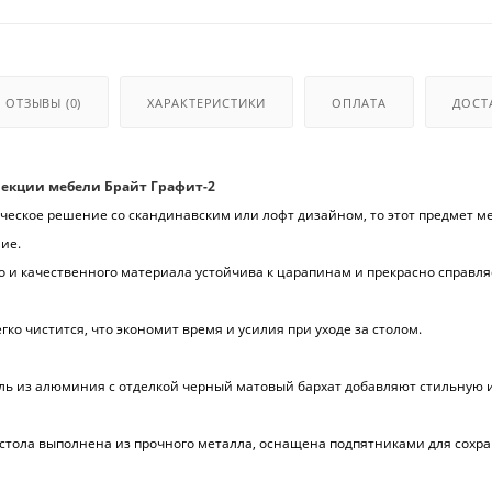
ОТЗЫВЫ
(0)
ХАРАКТЕРИСТИКИ
ОПЛАТА
ДОСТ
екции мебели Брайт Графит-2
ческое решение со скандинавским или лофт дизайном, то этот предмет м
ие.
 и качественного материала устойчива к царапинам и прекрасно справля
егко чистится, что экономит время и усилия при уходе за столом.
ль из алюминия с отделкой черный матовый бархат добавляют стильную 
стола выполнена из прочного металла, оснащена подпятниками для сохр