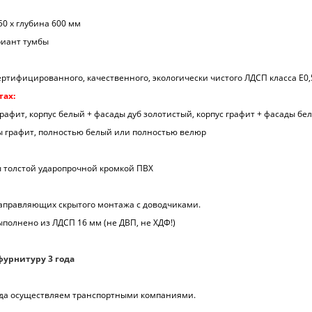
50 х глубина 600 мм
риант тумбы
ртифицированного, качественного, экологически чистого ЛДСП класса Е0,
тах:
рафит, корпус белый + фасады дуб золотистый, корпус графит + фасады бел
ы графит, полностью белый или полностью велюр
ы толстой ударопрочной кромкой ПВХ
правляющих скрытого монтажа с доводчиками.
ыполнено из ЛДСП 16 мм (не ДВП, не ХДФ!)
фурнитуру 3 года
рода осуществляем транспортными компаниями.