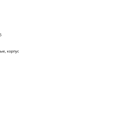
5
ые, корпус