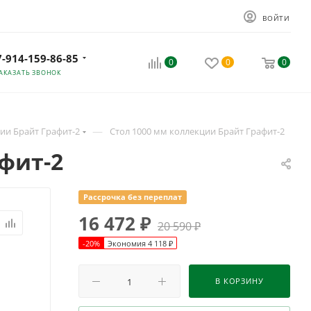
ВОЙТИ
7-914-159-86-85
0
0
0
АКАЗАТЬ ЗВОНОК
—
ии Брайт Графит-2
Стол 1000 мм коллекции Брайт Графит-2
фит-2
Рассрочка без переплат
16 472
₽
20 590
₽
-
20
%
Экономия
4 118
₽
В КОРЗИНУ