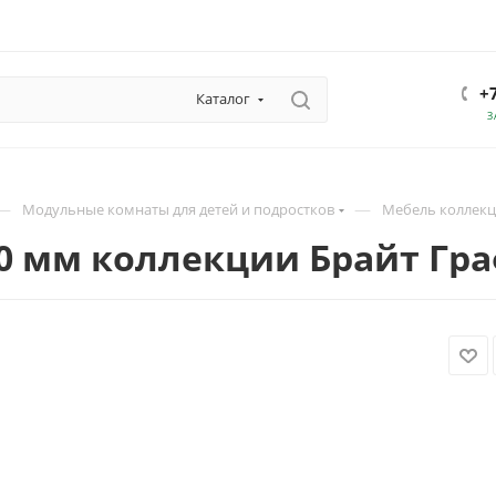
+
Каталог
З
—
—
Модульные комнаты для детей и подростков
Мебель коллекц
00 мм коллекции Брайт Гра