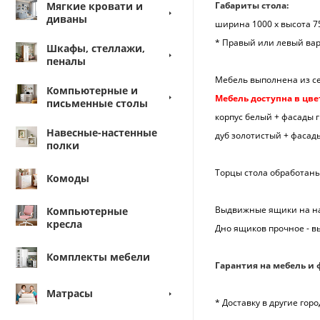
Мягкие кровати и
Габариты стола:
диваны
ширина 1000 х высота 7
* Правый или левый ва
Шкафы, стеллажи,
пеналы
Мебель выполнена из се
Компьютерные и
Мебель доступна в цве
письменные столы
корпус белый + фасады г
Навесные-настенные
дуб золотистый + фасад
полки
Торцы стола обработан
Комоды
Выдвижные ящики на на
Компьютерные
кресла
Дно ящиков прочное - в
Комплекты мебели
Гарантия на мебель и 
Матрасы
* Доставку в другие го