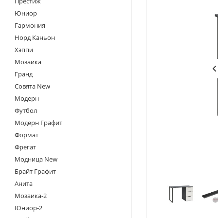
Престиж
Юниор
Гармония
Норд Каньон
Хэппи
Мозаика
Гранд
Совята New
Модерн
Футбол
Модерн Графит
Формат
Фрегат
Модница New
Брайт Графит
Анита
Мозаика-2
Юниор-2