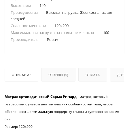
Высота, мм
—
140
Преимущества
—
Высокая нагрузка. Жесткость - выше
средней
Спальное место, см
—
120х200
Максимальная нагрузка на спальное место, кг
—
100
Производитель
—
Россия
ОПИСАНИЕ
ОТЗЫВЫ
(0)
ОПЛАТА
ДОСТА
Матрас ортопедический Сарма Ричард
- матрас, который
разработан с учетом анатомических особенностей тела, чтобы
обеспечивать оптимальную поддержку спины и суставов во время
сна.
Размер: 120х200