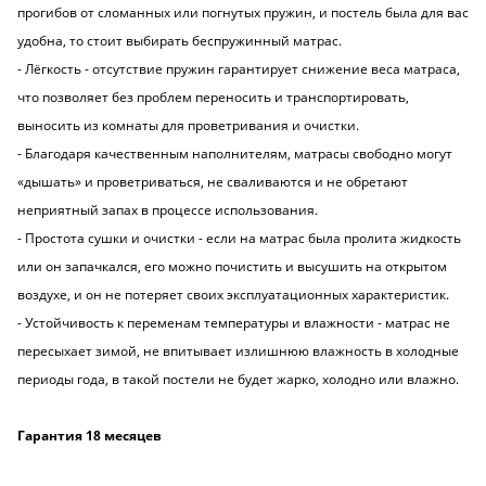
прогибов от сломанных или погнутых пружин, и постель была для вас
удобна, то стоит выбирать беспружинный матрас.
- Лёгкость - отсутствие пружин гарантирует снижение веса матраса,
что позволяет без проблем переносить и транспортировать,
выносить из комнаты для проветривания и очистки.
- Благодаря качественным наполнителям, матрасы свободно могут
«дышать» и проветриваться, не сваливаются и не обретают
неприятный запах в процессе использования.
- Простота сушки и очистки - если на матрас была пролита жидкость
или он запачкался, его можно почистить и высушить на открытом
воздухе, и он не потеряет своих эксплуатационных характеристик.
- Устойчивость к переменам температуры и влажности - матрас не
пересыхает зимой, не впитывает излишнюю влажность в холодные
периоды года, в такой постели не будет жарко, холодно или влажно.
Гарантия 18 месяцев