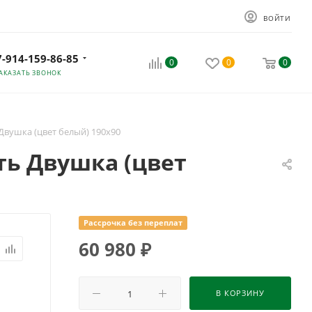
ВОЙТИ
7-914-159-86-85
0
0
0
АКАЗАТЬ ЗВОНОК
Двушка (цвет белый) 190х90
ть Двушка (цвет
Рассрочка без переплат
60 980
₽
В КОРЗИНУ