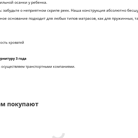
льной осанки у ребенка.
ь: забудьте о неприятном скрипе реек. Наша конструкция абсолютно бесш
ьное основание подходит для любых типов матрасов, как для пружинных, та
мость кроватей
рнитуру 3 года
да осуществляем транспортными компаниями.
ом покупают