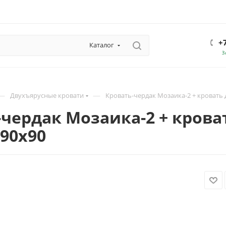
+
Каталог
З
—
—
Двухъярусные кровати
Кровать-чердак Мозаика-2 + кровать 
чердак Мозаика-2 + крова
90х90