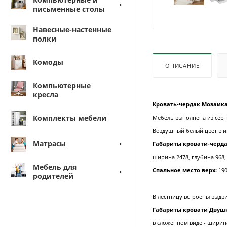
письменные столы
Навесные-настенные
полки
Комоды
ОПИСАНИЕ
Компьютерные
кресла
Кровать-чердак Мозаика
Комплекты мебели
Мебель выполнена из серт
Воздушный белый цвет в и
Матрасы
Габариты кровати-черда
ширина 2478, глубина 968,
Мебель для
Спальное место верх:
190
родителей
В лестницу встроены выдв
Габариты кровати Двуш
в сложенном виде - ширина