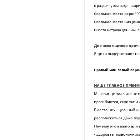
в раздвинутом виде - шири
Спальное место верх:
190
Спальное место низ (вы
Высота матраца для нижней
Дно всех ящиков проч
Ящики выдерживают нагр
Правый или левый вари
НАШЕ ГЛАВНОЕ ПРЕИМ
Мы принципиально не ис
прогибаются, скрипят и
Вместо них - цельный и
расположиться даже взр
Почему это важно для 
- Здоровье позвоночник