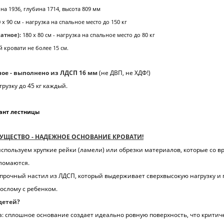
на 1936, глубина 1714, высота 809 мм
 х 90 см - нагрузка на спальное место до 150 кг
катное):
180 х 80 см - нагрузка на спальное место до 80 кг
 кровати не более 15 см.
ное - выполнено из ЛДСП 16 мм
(не ДВП, не ХДФ!)
узку до 45 кг каждый.
ант лестницы
УЩЕСТВО - НАДЕЖНОЕ ОСНОВАНИЕ КРОВАТИ!
пользуем хрупкие рейки (ламели) или обрезки материалов, которые со 
 ломаются.
 прочный настил из ЛДСП, который выдерживает сверхвысокую нагрузку и 
ослому с ребенком.
детей?
а: сплошное основание создает идеально ровную поверхность, что критич