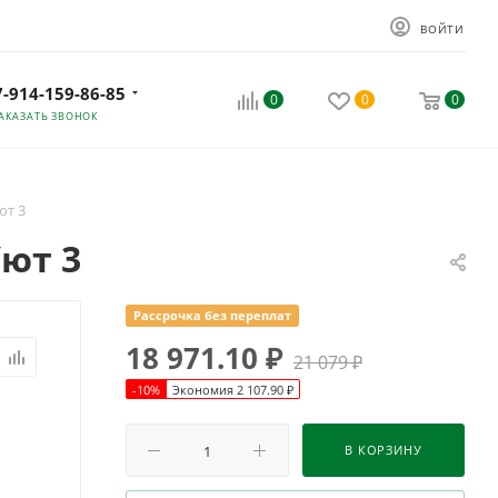
ВОЙТИ
7-914-159-86-85
0
0
0
АКАЗАТЬ ЗВОНОК
ют 3
Уют 3
Рассрочка без переплат
18 971.10
₽
21 079
₽
-
10
%
Экономия
2 107.90
₽
В КОРЗИНУ