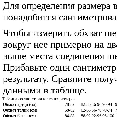
Для определения размера 
понадобится сантиметрова
Чтобы измерить обхват ше
вокруг нее примерно на дв
выше места соединения ше
Прибавьте один сантиметр
результату. Сравните полу
данными в таблице.
Таблица соответствия женских размеров
Обхват груди (см)
78-82
82-86
86-90
90-94
Обхват талии (см)
58-62
62-66
66-70
70-74
Обхват бедер (см)
84-88
88-92
92-96
96-100