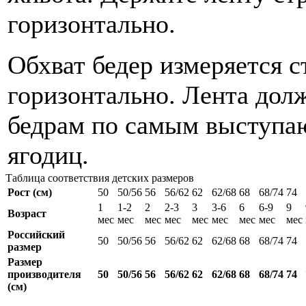
горизонтально.
Обхват бедер измеряется с
горизонтально. Лента дол
бедрам по самым выступа
ягодиц.
Таблица соответствия детских размеров
Рост (см)
50
50/56
56
56/62
62
62/68
68
68/74
74
1
1-2
2
2-3
3
3-6
6
6-9
9
Возраст
мес
мес
мес
мес
мес
мес
мес
мес
мес
Российский
50
50/56
56
56/62
62
62/68
68
68/74
74
размер
Размер
производителя
50
50/56
56
56/62
62
62/68
68
68/74
74
(см)