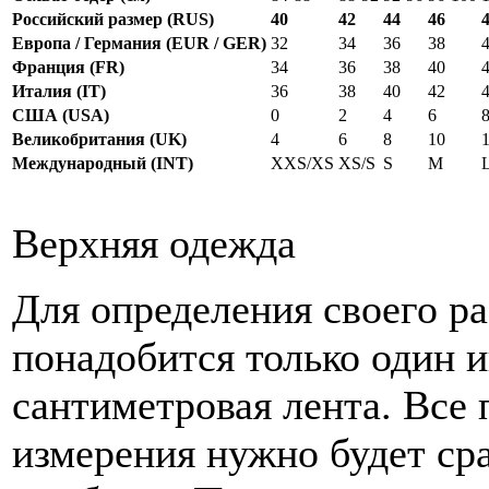
Российский размер (RUS)
40
42
44
46
Европа / Германия (EUR / GER)
32
34
36
38
Франция (FR)
34
36
38
40
Италия (IT)
36
38
40
42
США (USA)
0
2
4
6
Великобритания (UK)
4
6
8
10
Международный (INT)
XXS/XS
XS/S
S
M
Верхняя одежда
Для определения своего р
понадобится только один 
сантиметровая лента. Все
измерения нужно будет ср