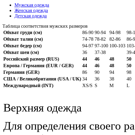
Мужская одежда
Женская одежда
Детская одежда
Таблица соответствия мужских размеров
Обхват груди (см)
86-90
90-94
94-98
98-
Обхват талии (см)
74-78
78-82
82-86
86-
Обхват бедер (см)
94-97
97-100
100-103
103
Обхват шеи (см)
36
37-38
39-
Российский размер (RUS)
44
46
48
50
Европа / Германия (EUR / GER)
44
46
48
50
Германия (GER)
86
90
94
98
США / Великобритания (USA / UK)
34
36
38
40
Международный (INT)
XS/S
S
M
L
Верхняя одежда
Для определения своего р